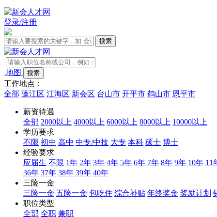
登录/注册
地图
工作地点：
全部
蓬江区
江海区
新会区
台山市
开平市
鹤山市
恩平市
薪资待遇
全部
2000以上
4000以上
6000以上
8000以上
10000以上
学历要求
不限
初中
高中
中专/中技
大专
本科
硕士
博士
经验要求
应届生
不限
1年
2年
3年
4年
5年
6年
7年
8年
9年
10年
11
36年
37年
38年
39年
40年
三险一金
三险一金
五险一金
包吃住
综合补贴
年终奖金
奖励计划
职位类型
全部
全职
兼职