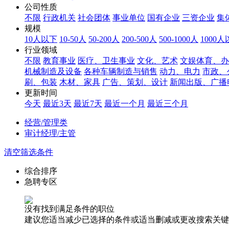
公司性质
不限
行政机关
社会团体
事业单位
国有企业
三资企业
集
规模
10人以下
10-50人
50-200人
200-500人
500-1000人
1000
行业领域
不限
教育事业
医疗、卫生事业
文化、艺术
文娱体育、办
机械制造及设备
各种车辆制造与销售
动力、电力
市政、
刷、包装
木材、家具
广告、策划、设计
新闻出版、广播
更新时间
今天
最近3天
最近7天
最近一个月
最近三个月
经营/管理类
审计经理/主管
清空筛选条件
综合排序
急聘专区
没有找到满足条件的职位
建议您适当减少已选择的条件或适当删减或更改搜索关键