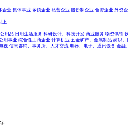
体企业
集体事业
乡镇企业
私营企业
股份制企业
合资企业
外资企
人以上
公用品
日用生活服务
科研设计、科技开发
商业服务
物资供销
公用事业
综合性工商企业
计算机业
五金矿产、金属制品
纺织、
电视
信息咨询、事务所、人才交流
电器、电子、通讯设备
金融
字