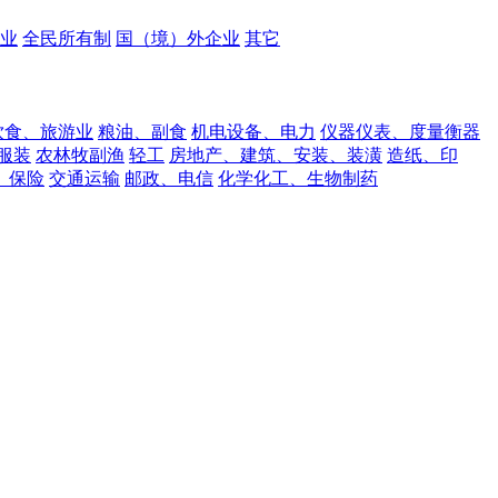
业
全民所有制
国（境）外企业
其它
饮食、旅游业
粮油、副食
机电设备、电力
仪器仪表、度量衡器
服装
农林牧副渔
轻工
房地产、建筑、安装、装潢
造纸、印
、保险
交通运输
邮政、电信
化学化工、生物制药