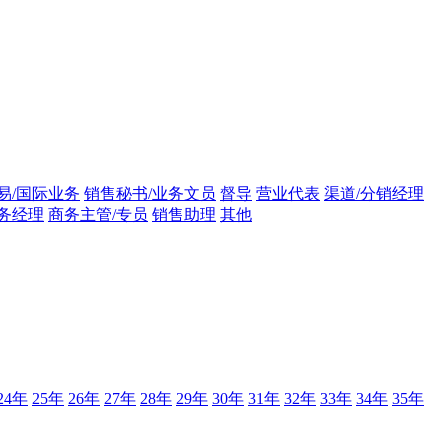
易/国际业务
销售秘书/业务文员
督导
营业代表
渠道/分销经理
务经理
商务主管/专员
销售助理
其他
24年
25年
26年
27年
28年
29年
30年
31年
32年
33年
34年
35年