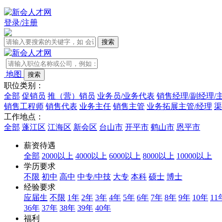
登录/注册
地图
职位类别：
全部
促销员
推（营）销员
业务员/业务代表
销售经理/副经理/
销售工程师
销售代表
业务主任
销售主管
业务拓展主管/经理
渠
工作地点：
全部
蓬江区
江海区
新会区
台山市
开平市
鹤山市
恩平市
薪资待遇
全部
2000以上
4000以上
6000以上
8000以上
10000以上
学历要求
不限
初中
高中
中专/中技
大专
本科
硕士
博士
经验要求
应届生
不限
1年
2年
3年
4年
5年
6年
7年
8年
9年
10年
11
36年
37年
38年
39年
40年
福利