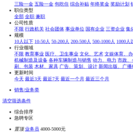
三险一金
五险一金
包吃住
综合补贴
年终奖金
奖励计划
职位类型
全部
全职
兼职
公司性质
不限
行政机关
社会团体
事业单位
国有企业
三资企业
集
规模
10人以下
10-50人
50-200人
200-500人
500-1000人
1000
行业领域
不限
教育事业
医疗、卫生事业
文化、艺术
文娱体育、办
机械制造及设备
各种车辆制造与销售
动力、电力
市政、
刷、包装
木材、家具
广告、策划、设计
新闻出版、广播
更新时间
今天
最近3天
最近7天
最近一个月
最近三个月
销售/业务类
清空筛选条件
综合排序
急聘专区
置顶
业务员
4000-5000元