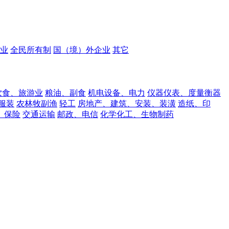
业
全民所有制
国（境）外企业
其它
饮食、旅游业
粮油、副食
机电设备、电力
仪器仪表、度量衡器
服装
农林牧副渔
轻工
房地产、建筑、安装、装潢
造纸、印
、保险
交通运输
邮政、电信
化学化工、生物制药