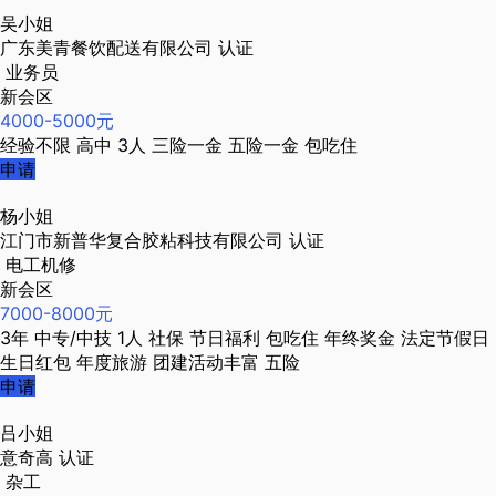
吴小姐
广东美青餐饮配送有限公司
认证
业务员
新会区
4000-5000元
经验不限
高中
3人
三险一金
五险一金
包吃住
申请
杨小姐
江门市新普华复合胶粘科技有限公司
认证
电工机修
新会区
7000-8000元
3年
中专/中技
1人
社保
节日福利
包吃住
年终奖金
法定节假日
生日红包
年度旅游
团建活动丰富
五险
申请
吕小姐
意奇高
认证
杂工