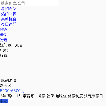
急招岗位
热门兼职
高薪机会
今日速配
推荐
最新
附近
江门市广东省
职能
筛选
腌制师傅
新会区
5000-6500元
2年
高中
1人
带薪寒、暑假
社保
包吃住
休假制度
法定节假日
申请