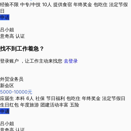
经验不限
中专/中技
10人
提供食宿
年终奖金
包吃住
法定节假
日
申请
吕小姐
意奇高
认证
找不到工作着急？
登录账户 ，让工作主动来找您
去登录
外贸业务员
新会区
5000-10000元
应届生
本科
6人
社保
节日福利
包吃住
年终奖金
法定节假日
生日红包
年度旅游
团建活动丰富
五险
申请
吕小姐
意奇高
认证