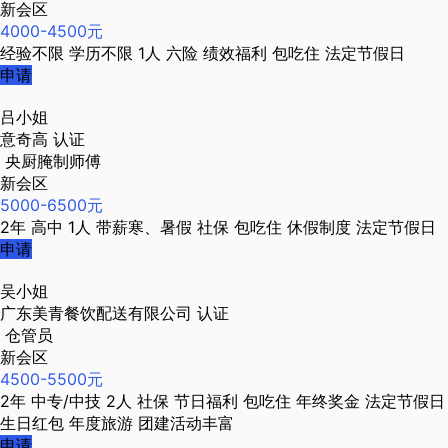
新会区
4000-4500元
经验不限
学历不限
1人
六险
绩效福利
包吃住
法定节假日
申请
吕小姐
意奇高
认证
央厨腌制师傅
新会区
5000-6500元
2年
高中
1人
带薪寒、暑假
社保
包吃住
休假制度
法定节假日
申请
吴小姐
广东美青餐饮配送有限公司
认证
仓管员
新会区
4500-5500元
2年
中专/中技
2人
社保
节日福利
包吃住
年终奖金
法定节假日
生日红包
年度旅游
团建活动丰富
申请