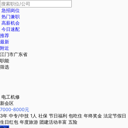
急招岗位
热门兼职
高薪机会
今日速配
推荐
最新
附近
江门市广东省
职能
筛选
电工机修
新会区
7000-8000元
3年
中专/中技
1人
社保
节日福利
包吃住
年终奖金
法定节假日
生日红包
年度旅游
团建活动丰富
五险