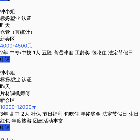
钟小姐
标扬塑业
认证
昨天
仓管（兼统计）
新会区
4000-4500元
2年
中专/中技
1人
五险
高温津贴
工龄奖
包吃住
法定节假日
申请
钟小姐
标扬塑业
认证
昨天
片材调机师傅
新会区
10000-12000元
3年
高中
2人
社保
节日福利
包吃住
年终奖金
法定节假日
生日
红包
年度旅游
团建活动丰富
申请