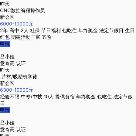
昨天
CNC数控编程操作员
新会区
6000-10000元
2年
高中
2人
社保
节日福利
包吃住
年终奖金
法定节假日
生日
红包
团建活动丰富
五险
申请
吕小姐
意奇高
认证
昨天
片材/吸塑机学徒
新会区
6300-10000元
经验不限
中专/中技
10人
提供食宿
年终奖金
包吃住
法定节假
日
申请
吕小姐
意奇高
认证