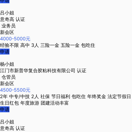
申请
吕小姐
意奇高
认证
业务员
新会区
4000-5000元
经验不限
高中
3人
三险一金
五险一金
包吃住
申请
杨小姐
江门市新普华复合胶粘科技有限公司
认证
仓管员
新会区
4500-5500元
2年
中专/中技
2人
社保
节日福利
包吃住
年终奖金
法定节假日
生日红包
年度旅游
团建活动丰富
申请
吕小姐
意奇高
认证