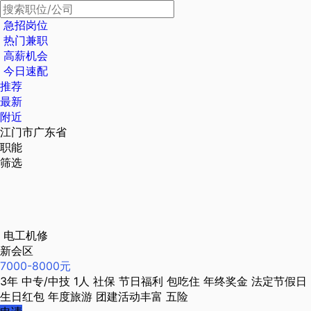
急招岗位
热门兼职
高薪机会
今日速配
推荐
最新
附近
江门市广东省
职能
筛选
电工机修
新会区
7000-8000元
3年
中专/中技
1人
社保
节日福利
包吃住
年终奖金
法定节假日
生日红包
年度旅游
团建活动丰富
五险