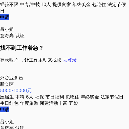
经验不限
中专/中技
10人
提供食宿
年终奖金
包吃住
法定节假
日
申请
吕小姐
意奇高
认证
找不到工作着急？
登录账户 ，让工作主动来找您
去登录
外贸业务员
新会区
5000-10000元
应届生
本科
6人
社保
节日福利
包吃住
年终奖金
法定节假日
生日红包
年度旅游
团建活动丰富
五险
申请
吕小姐
意奇高
认证