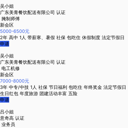
吴小姐
广东美青餐饮配送有限公司
认证
腌制师傅
新会区
5000-6500元
2年
高中
1人
带薪寒、暑假
社保
包吃住
休假制度
法定节假日
申请
吴小姐
广东美青餐饮配送有限公司
认证
电工机修
新会区
7000-8000元
3年
中专/中技
1人
社保
节日福利
包吃住
年终奖金
法定节假日
生日红包
年度旅游
团建活动丰富
五险
申请
吕小姐
意奇高
认证
业务员