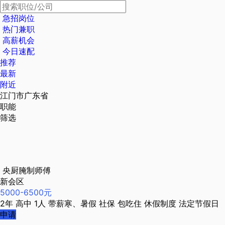
急招岗位
热门兼职
高薪机会
今日速配
推荐
最新
附近
江门市广东省
职能
筛选
央厨腌制师傅
新会区
5000-6500元
2年
高中
1人
带薪寒、暑假
社保
包吃住
休假制度
法定节假日
申请