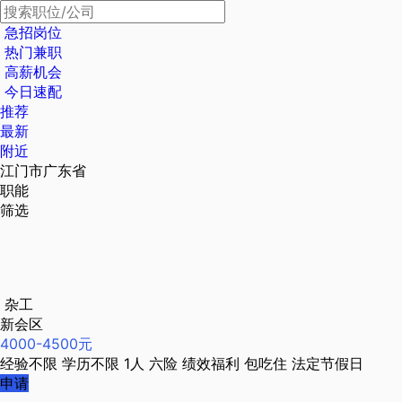
急招岗位
热门兼职
高薪机会
今日速配
推荐
最新
附近
江门市广东省
职能
筛选
杂工
新会区
4000-4500元
经验不限
学历不限
1人
六险
绩效福利
包吃住
法定节假日
申请