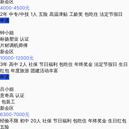
新会区
4000-4500元
2年
中专/中技
1人
五险
高温津贴
工龄奖
包吃住
法定节假日
申请
钟小姐
标扬塑业
认证
片材调机师傅
新会区
10000-12000元
3年
高中
2人
社保
节日福利
包吃住
年终奖金
法定节假日
生日
红包
年度旅游
团建活动丰富
申请
吕小姐
意奇高
认证
包装工
新会区
6300-7000元
经验不限
初中
20人
社保
节日福利
包吃住
年终奖金
生日红包
五险