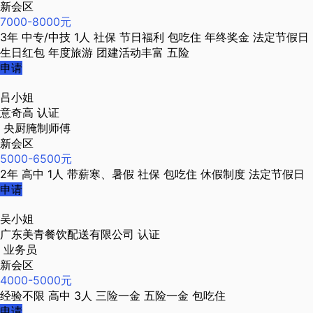
新会区
7000-8000元
3年
中专/中技
1人
社保
节日福利
包吃住
年终奖金
法定节假日
生日红包
年度旅游
团建活动丰富
五险
申请
吕小姐
意奇高
认证
央厨腌制师傅
新会区
5000-6500元
2年
高中
1人
带薪寒、暑假
社保
包吃住
休假制度
法定节假日
申请
吴小姐
广东美青餐饮配送有限公司
认证
业务员
新会区
4000-5000元
经验不限
高中
3人
三险一金
五险一金
包吃住
申请