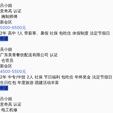
吕小姐
意奇高
认证
腌制师傅
新会区
5000-6500元
2年
高中
1人
带薪寒、暑假
社保
包吃住
休假制度
法定节假日
申请
吴小姐
广东美青餐饮配送有限公司
认证
仓管员
新会区
4500-5500元
2年
中专/中技
2人
社保
节日福利
包吃住
年终奖金
法定节假日
生日红包
年度旅游
团建活动丰富
申请
吕小姐
意奇高
认证
电工机修