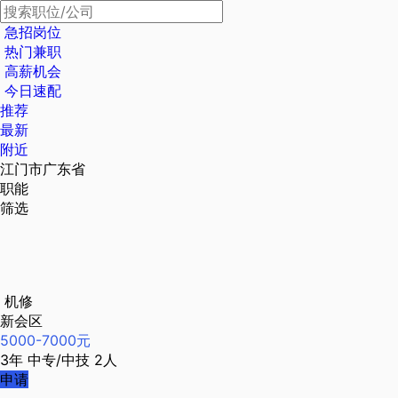
急招岗位
热门兼职
高薪机会
今日速配
推荐
最新
附近
江门市广东省
职能
筛选
机修
新会区
5000-7000元
3年
中专/中技
2人
申请