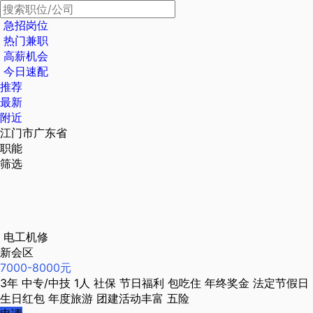
急招岗位
热门兼职
高薪机会
今日速配
推荐
最新
附近
江门市广东省
职能
筛选
电工机修
新会区
7000-8000元
3年
中专/中技
1人
社保
节日福利
包吃住
年终奖金
法定节假日
生日红包
年度旅游
团建活动丰富
五险