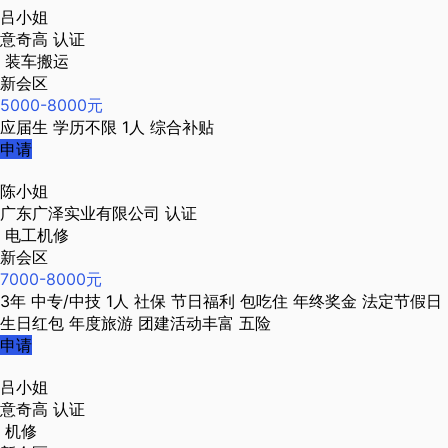
吕小姐
意奇高
认证
装车搬运
新会区
5000-8000元
应届生
学历不限
1人
综合补贴
申请
陈小姐
广东广泽实业有限公司
认证
电工机修
新会区
7000-8000元
3年
中专/中技
1人
社保
节日福利
包吃住
年终奖金
法定节假日
生日红包
年度旅游
团建活动丰富
五险
申请
吕小姐
意奇高
认证
机修