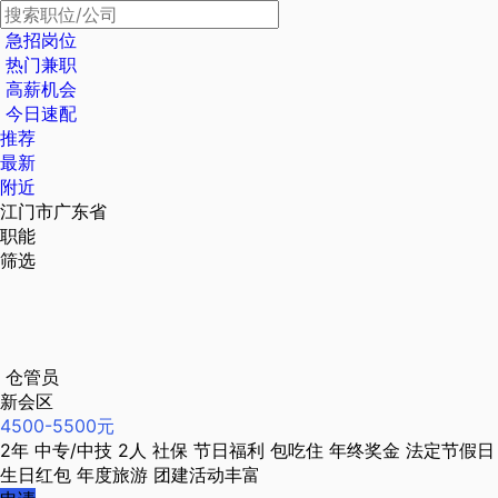
急招岗位
热门兼职
高薪机会
今日速配
推荐
最新
附近
江门市广东省
职能
筛选
仓管员
新会区
4500-5500元
2年
中专/中技
2人
社保
节日福利
包吃住
年终奖金
法定节假日
生日红包
年度旅游
团建活动丰富