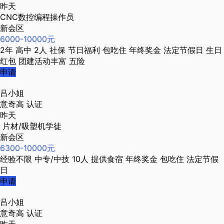
昨天
CNC数控编程操作员
新会区
6000-10000元
2年
高中
2人
社保
节日福利
包吃住
年终奖金
法定节假日
生日
红包
团建活动丰富
五险
申请
吕小姐
意奇高
认证
昨天
片材/吸塑机学徒
新会区
6300-10000元
经验不限
中专/中技
10人
提供食宿
年终奖金
包吃住
法定节假
日
申请
吕小姐
意奇高
认证