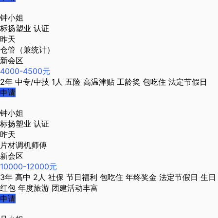
钟小姐
标扬塑业
认证
昨天
仓管（兼统计）
新会区
4000-4500元
2年
中专/中技
1人
五险
高温津贴
工龄奖
包吃住
法定节假日
申请
钟小姐
标扬塑业
认证
昨天
片材调机师傅
新会区
10000-12000元
3年
高中
2人
社保
节日福利
包吃住
年终奖金
法定节假日
生日
红包
年度旅游
团建活动丰富
申请