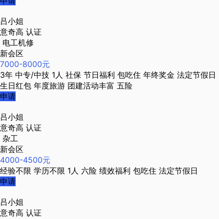
申请
吕小姐
意奇高
认证
电工机修
新会区
7000-8000元
3年
中专/中技
1人
社保
节日福利
包吃住
年终奖金
法定节假日
生日红包
年度旅游
团建活动丰富
五险
申请
吕小姐
意奇高
认证
杂工
新会区
4000-4500元
经验不限
学历不限
1人
六险
绩效福利
包吃住
法定节假日
申请
吕小姐
意奇高
认证