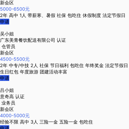
新会区
5000-6500元
2年
高中
1人
带薪寒、暑假
社保
包吃住
休假制度
法定节假日
申请
吴小姐
广东美青餐饮配送有限公司
认证
仓管员
新会区
4500-5500元
2年
中专/中技
2人
社保
节日福利
包吃住
年终奖金
法定节假日
生日红包
年度旅游
团建活动丰富
申请
吕小姐
意奇高
认证
业务员
新会区
4000-5000元
经验不限
高中
3人
三险一金
五险一金
包吃住
申请