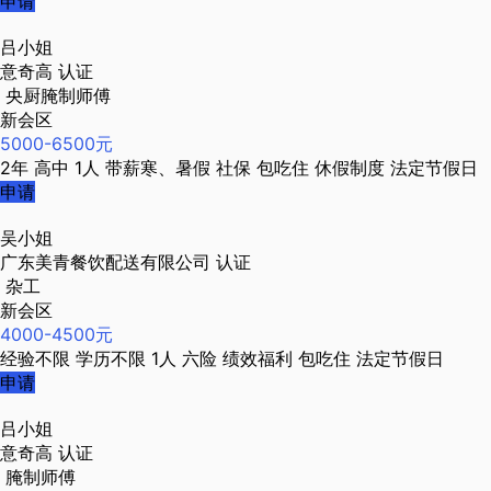
申请
吕小姐
意奇高
认证
央厨腌制师傅
新会区
5000-6500元
2年
高中
1人
带薪寒、暑假
社保
包吃住
休假制度
法定节假日
申请
吴小姐
广东美青餐饮配送有限公司
认证
杂工
新会区
4000-4500元
经验不限
学历不限
1人
六险
绩效福利
包吃住
法定节假日
申请
吕小姐
意奇高
认证
腌制师傅