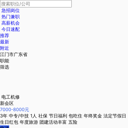
急招岗位
热门兼职
高薪机会
今日速配
推荐
最新
附近
江门市广东省
职能
筛选
电工机修
新会区
7000-8000元
3年
中专/中技
1人
社保
节日福利
包吃住
年终奖金
法定节假日
生日红包
年度旅游
团建活动丰富
五险