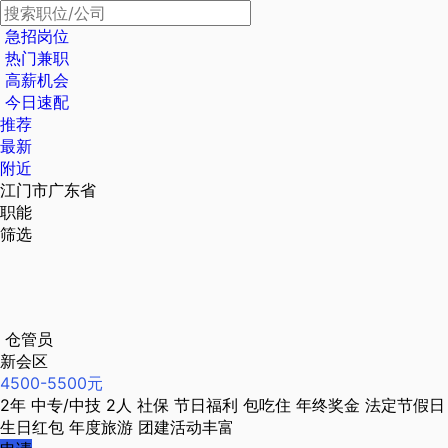
急招岗位
热门兼职
高薪机会
今日速配
推荐
最新
附近
江门市广东省
职能
筛选
仓管员
新会区
4500-5500元
2年
中专/中技
2人
社保
节日福利
包吃住
年终奖金
法定节假日
生日红包
年度旅游
团建活动丰富