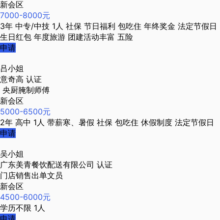
新会区
7000-8000元
3年
中专/中技
1人
社保
节日福利
包吃住
年终奖金
法定节假日
生日红包
年度旅游
团建活动丰富
五险
申请
吕小姐
意奇高
认证
央厨腌制师傅
新会区
5000-6500元
2年
高中
1人
带薪寒、暑假
社保
包吃住
休假制度
法定节假日
申请
吴小姐
广东美青餐饮配送有限公司
认证
门店销售出单文员
新会区
4500-6000元
学历不限
1人
申请