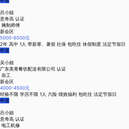
申请
吕小姐
意奇高
认证
腌制师傅
新会区
5000-6500元
2年
高中
1人
带薪寒、暑假
社保
包吃住
休假制度
法定节假日
申请
吴小姐
广东美青餐饮配送有限公司
认证
杂工
新会区
4000-4500元
经验不限
学历不限
1人
六险
绩效福利
包吃住
法定节假日
申请
吕小姐
意奇高
认证
电工机修