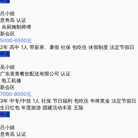
申请
吕小姐
意奇高
认证
央厨腌制师傅
新会区
5000-6500元
2年
高中
1人
带薪寒、暑假
社保
包吃住
休假制度
法定节假日
申请
吴小姐
广东美青餐饮配送有限公司
认证
电工机修
新会区
7000-8000元
3年
中专/中技
1人
社保
节日福利
包吃住
年终奖金
法定节假日
生日红包
年度旅游
团建活动丰富
五险
申请
吕小姐
意奇高
认证