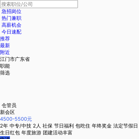
急招岗位
热门兼职
高薪机会
今日速配
推荐
最新
附近
江门市广东省
职能
筛选
仓管员
新会区
4500-5500元
2年
中专/中技
2人
社保
节日福利
包吃住
年终奖金
法定节假日
生日红包
年度旅游
团建活动丰富