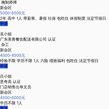
腌制师傅
新会区
5000-6500元
2年
高中
1人
带薪寒、暑假
社保
包吃住
休假制度
法定节假日
申请
吴小姐
广东美青餐饮配送有限公司
认证
杂工
新会区
4000-4500元
经验不限
学历不限
1人
六险
绩效福利
包吃住
法定节假日
申请
吕小姐
意奇高
认证
门店销售出单文员
新会区
4500-6000元
学历不限
1人
申请