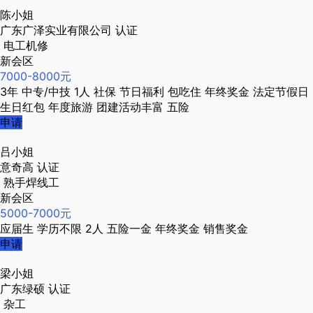
陈小姐
广东广泽实业有限公司
认证
电工机修
新会区
7000-8000元
3年
中专/中技
1人
社保
节日福利
包吃住
年终奖金
法定节假日
生日红包
年度旅游
团建活动丰富
五险
申请
吕小姐
意奇高
认证
熟手焊线工
新会区
5000-7000元
应届生
学历不限
2人
五险一金
年终奖金
销售奖金
申请
梁小姐
广东绿硕
认证
杂工