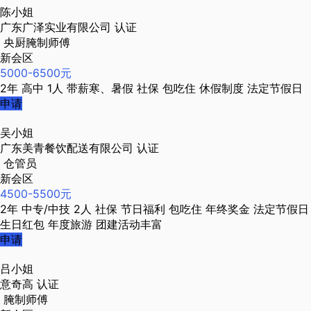
陈小姐
广东广泽实业有限公司
认证
央厨腌制师傅
新会区
5000-6500元
2年
高中
1人
带薪寒、暑假
社保
包吃住
休假制度
法定节假日
申请
吴小姐
广东美青餐饮配送有限公司
认证
仓管员
新会区
4500-5500元
2年
中专/中技
2人
社保
节日福利
包吃住
年终奖金
法定节假日
生日红包
年度旅游
团建活动丰富
申请
吕小姐
意奇高
认证
腌制师傅