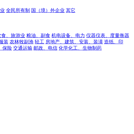
业
全民所有制
国（境）外企业
其它
饮食、旅游业
粮油、副食
机电设备、电力
仪器仪表、度量衡器
服装
农林牧副渔
轻工
房地产、建筑、安装、装潢
造纸、印
、保险
交通运输
邮政、电信
化学化工、生物制药