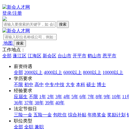
登录/注册
地图
工作地点：
全部
蓬江区
江海区
新会区
台山市
开平市
鹤山市
恩平市
薪资待遇
全部
2000以上
4000以上
6000以上
8000以上
10000以上
学历要求
不限
初中
高中
中专/中技
大专
本科
硕士
博士
经验要求
应届生
不限
1年
2年
3年
4年
5年
6年
7年
8年
9年
10年
11
36年
37年
38年
39年
40年
法定节假日
三险一金
五险一金
包吃住
综合补贴
年终奖金
奖励计划
职位类型
全部
全职
兼职