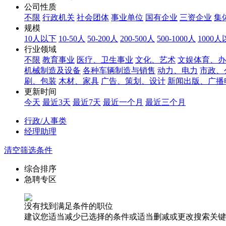
公司性质
不限
行政机关
社会团体
事业单位
国有企业
三资企业
集
规模
10人以下
10-50人
50-200人
200-500人
500-1000人
1000
行业领域
不限
教育事业
医疗、卫生事业
文化、艺术
文娱体育、办
机械制造及设备
各种车辆制造与销售
动力、电力
市政、
刷、包装
木材、家具
广告、策划、设计
新闻出版、广播
更新时间
今天
最近3天
最近7天
最近一个月
最近三个月
行政/人事类
经理助理
清空筛选条件
综合排序
急聘专区
没有找到满足条件的职位
建议您适当减少已选择的条件或适当删减或更改搜索关键