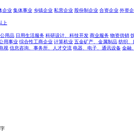
体企业
集体事业
乡镇企业
私营企业
股份制企业
合资企业
外资企
人以上
公用品
日用生活服务
科研设计、科技开发
商业服务
物资供销
公用事业
综合性工商企业
计算机业
五金矿产、金属制品
纺织、
电视
信息咨询、事务所、人才交流
电器、电子、通讯设备
金融
字