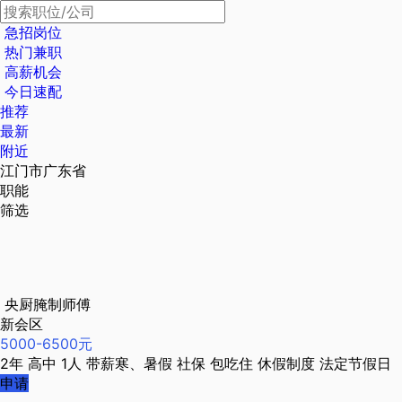
急招岗位
热门兼职
高薪机会
今日速配
推荐
最新
附近
江门市广东省
职能
筛选
央厨腌制师傅
新会区
5000-6500元
2年
高中
1人
带薪寒、暑假
社保
包吃住
休假制度
法定节假日
申请