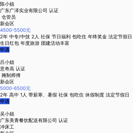
陈小姐
广东广泽实业有限公司
认证
仓管员
新会区
4500-5500元
2年
中专/中技
2人
社保
节日福利
包吃住
年终奖金
法定节假日
生日红包
年度旅游
团建活动丰富
申请
吕小姐
意奇高
认证
腌制师傅
新会区
5000-6500元
2年
高中
1人
带薪寒、暑假
社保
包吃住
休假制度
法定节假日
申请
吴小姐
广东美青餐饮配送有限公司
认证
冲床工