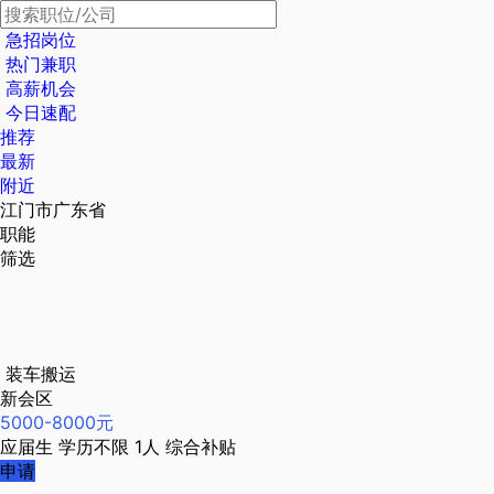
急招岗位
热门兼职
高薪机会
今日速配
推荐
最新
附近
江门市广东省
职能
筛选
装车搬运
新会区
5000-8000元
应届生
学历不限
1人
综合补贴
申请