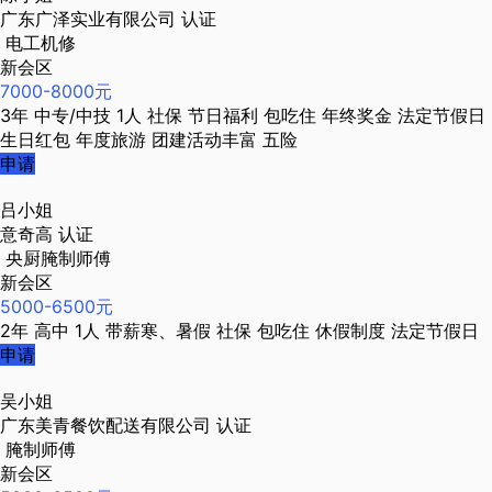
广东广泽实业有限公司
认证
电工机修
新会区
7000-8000元
3年
中专/中技
1人
社保
节日福利
包吃住
年终奖金
法定节假日
生日红包
年度旅游
团建活动丰富
五险
申请
吕小姐
意奇高
认证
央厨腌制师傅
新会区
5000-6500元
2年
高中
1人
带薪寒、暑假
社保
包吃住
休假制度
法定节假日
申请
吴小姐
广东美青餐饮配送有限公司
认证
腌制师傅
新会区