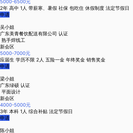
5000-6500元
2年
高中
1人
带薪寒、暑假
社保
包吃住
休假制度
法定节假日
申请
吴小姐
广东美青餐饮配送有限公司
认证
熟手焊线工
新会区
5000-7000元
应届生
学历不限
2人
五险一金
年终奖金
销售奖金
申请
梁小姐
广东绿硕
认证
平面设计
新会区
4000-5000元
3年
本科
1人
综合补贴
法定节假日
申请
陈小姐