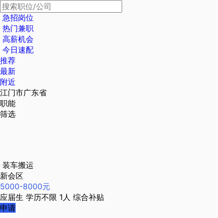
急招岗位
热门兼职
高薪机会
今日速配
推荐
最新
附近
江门市广东省
职能
筛选
装车搬运
新会区
5000-8000元
应届生
学历不限
1人
综合补贴
申请