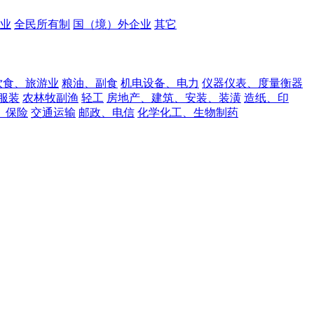
业
全民所有制
国（境）外企业
其它
饮食、旅游业
粮油、副食
机电设备、电力
仪器仪表、度量衡器
服装
农林牧副渔
轻工
房地产、建筑、安装、装潢
造纸、印
、保险
交通运输
邮政、电信
化学化工、生物制药