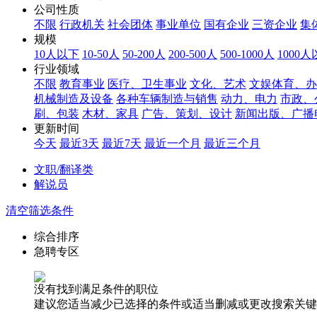
公司性质
不限
行政机关
社会团体
事业单位
国有企业
三资企业
集
规模
10人以下
10-50人
50-200人
200-500人
500-1000人
1000
行业领域
不限
教育事业
医疗、卫生事业
文化、艺术
文娱体育、办
机械制造及设备
各种车辆制造与销售
动力、电力
市政、
刷、包装
木材、家具
广告、策划、设计
新闻出版、广播
更新时间
今天
最近3天
最近7天
最近一个月
最近三个月
文职/翻译类
解说员
清空筛选条件
综合排序
急聘专区
没有找到满足条件的职位
建议您适当减少已选择的条件或适当删减或更改搜索关键