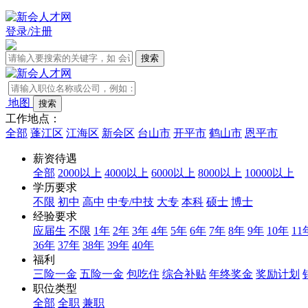
登录/注册
地图
工作地点：
全部
蓬江区
江海区
新会区
台山市
开平市
鹤山市
恩平市
薪资待遇
全部
2000以上
4000以上
6000以上
8000以上
10000以上
学历要求
不限
初中
高中
中专/中技
大专
本科
硕士
博士
经验要求
应届生
不限
1年
2年
3年
4年
5年
6年
7年
8年
9年
10年
11
36年
37年
38年
39年
40年
福利
三险一金
五险一金
包吃住
综合补贴
年终奖金
奖励计划
职位类型
全部
全职
兼职