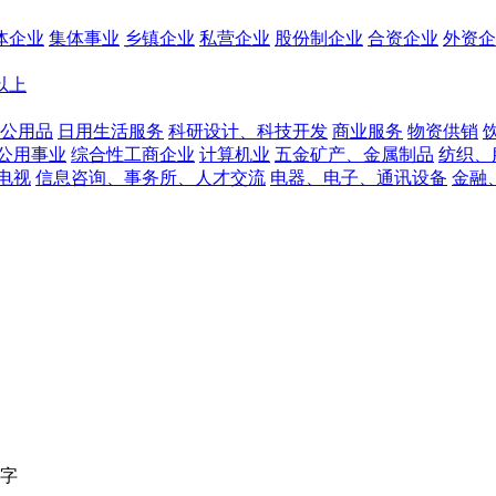
体企业
集体事业
乡镇企业
私营企业
股份制企业
合资企业
外资企
人以上
公用品
日用生活服务
科研设计、科技开发
商业服务
物资供销
公用事业
综合性工商企业
计算机业
五金矿产、金属制品
纺织、
电视
信息咨询、事务所、人才交流
电器、电子、通讯设备
金融
字