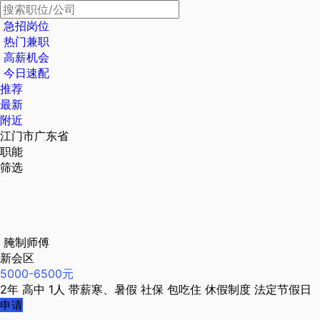
急招岗位
热门兼职
高薪机会
今日速配
推荐
最新
附近
江门市广东省
职能
筛选
腌制师傅
新会区
5000-6500元
2年
高中
1人
带薪寒、暑假
社保
包吃住
休假制度
法定节假日
申请