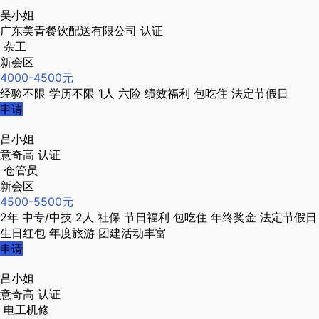
吴小姐
广东美青餐饮配送有限公司
认证
杂工
新会区
4000-4500元
经验不限
学历不限
1人
六险
绩效福利
包吃住
法定节假日
申请
吕小姐
意奇高
认证
仓管员
新会区
4500-5500元
2年
中专/中技
2人
社保
节日福利
包吃住
年终奖金
法定节假日
生日红包
年度旅游
团建活动丰富
申请
吕小姐
意奇高
认证
电工机修