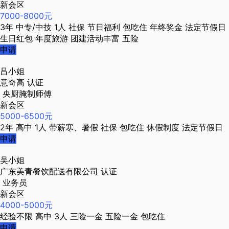
新会区
7000-8000元
3年
中专/中技
1人
社保
节日福利
包吃住
年终奖金
法定节假日
生日红包
年度旅游
团建活动丰富
五险
申请
吕小姐
意奇高
认证
央厨腌制师傅
新会区
5000-6500元
2年
高中
1人
带薪寒、暑假
社保
包吃住
休假制度
法定节假日
申请
吴小姐
广东美青餐饮配送有限公司
认证
业务员
新会区
4000-5000元
经验不限
高中
3人
三险一金
五险一金
包吃住
申请