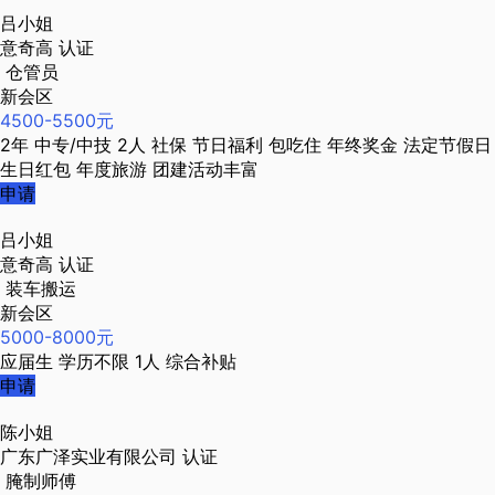
吕小姐
意奇高
认证
仓管员
新会区
4500-5500元
2年
中专/中技
2人
社保
节日福利
包吃住
年终奖金
法定节假日
生日红包
年度旅游
团建活动丰富
申请
吕小姐
意奇高
认证
装车搬运
新会区
5000-8000元
应届生
学历不限
1人
综合补贴
申请
陈小姐
广东广泽实业有限公司
认证
腌制师傅