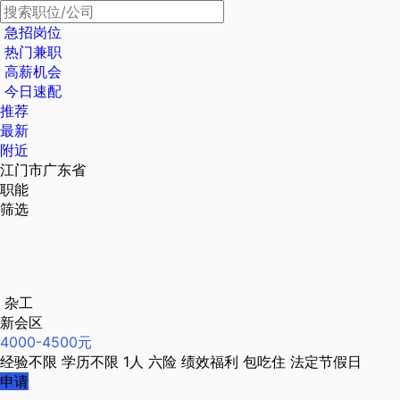
急招岗位
热门兼职
高薪机会
今日速配
推荐
最新
附近
江门市广东省
职能
筛选
杂工
新会区
4000-4500元
经验不限
学历不限
1人
六险
绩效福利
包吃住
法定节假日
申请