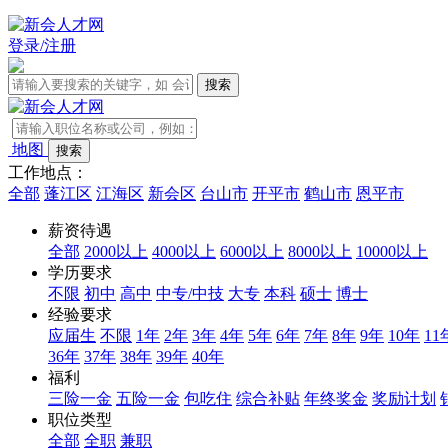
登录/注册
地图
工作地点：
全部
蓬江区
江海区
新会区
台山市
开平市
鹤山市
恩平市
薪资待遇
全部
2000以上
4000以上
6000以上
8000以上
10000以上
学历要求
不限
初中
高中
中专/中技
大专
本科
硕士
博士
经验要求
应届生
不限
1年
2年
3年
4年
5年
6年
7年
8年
9年
10年
11
36年
37年
38年
39年
40年
福利
三险一金
五险一金
包吃住
综合补贴
年终奖金
奖励计划
职位类型
全部
全职
兼职