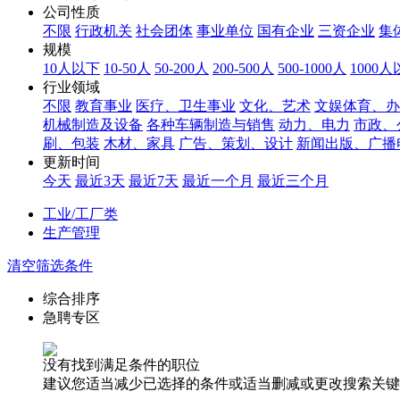
公司性质
不限
行政机关
社会团体
事业单位
国有企业
三资企业
集
规模
10人以下
10-50人
50-200人
200-500人
500-1000人
1000
行业领域
不限
教育事业
医疗、卫生事业
文化、艺术
文娱体育、办
机械制造及设备
各种车辆制造与销售
动力、电力
市政、
刷、包装
木材、家具
广告、策划、设计
新闻出版、广播
更新时间
今天
最近3天
最近7天
最近一个月
最近三个月
工业/工厂类
生产管理
清空筛选条件
综合排序
急聘专区
没有找到满足条件的职位
建议您适当减少已选择的条件或适当删减或更改搜索关键