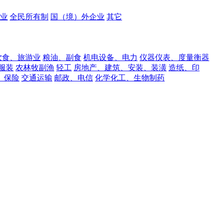
业
全民所有制
国（境）外企业
其它
饮食、旅游业
粮油、副食
机电设备、电力
仪器仪表、度量衡器
服装
农林牧副渔
轻工
房地产、建筑、安装、装潢
造纸、印
、保险
交通运输
邮政、电信
化学化工、生物制药