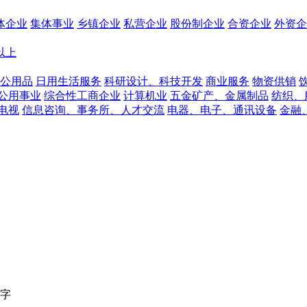
体企业
集体事业
乡镇企业
私营企业
股份制企业
合资企业
外资企
人以上
公用品
日用生活服务
科研设计、科技开发
商业服务
物资供销
公用事业
综合性工商企业
计算机业
五金矿产、金属制品
纺织、
电视
信息咨询、事务所、人才交流
电器、电子、通讯设备
金融
字