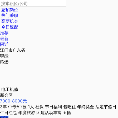
急招岗位
热门兼职
高薪机会
今日速配
推荐
最新
附近
江门市广东省
职能
筛选
电工机修
新会区
7000-8000元
3年
中专/中技
1人
社保
节日福利
包吃住
年终奖金
法定节假日
生日红包
年度旅游
团建活动丰富
五险