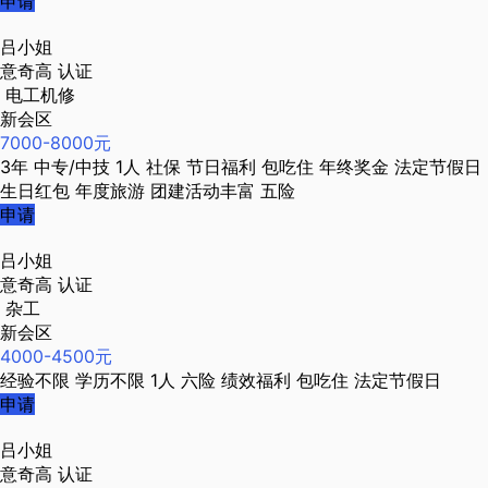
申请
吕小姐
意奇高
认证
电工机修
新会区
7000-8000元
3年
中专/中技
1人
社保
节日福利
包吃住
年终奖金
法定节假日
生日红包
年度旅游
团建活动丰富
五险
申请
吕小姐
意奇高
认证
杂工
新会区
4000-4500元
经验不限
学历不限
1人
六险
绩效福利
包吃住
法定节假日
申请
吕小姐
意奇高
认证