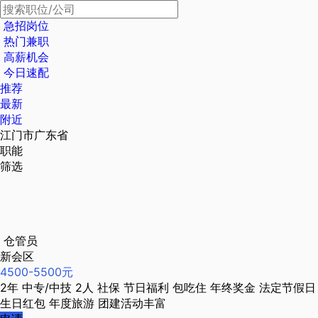
急招岗位
热门兼职
高薪机会
今日速配
推荐
最新
附近
江门市广东省
职能
筛选
仓管员
新会区
4500-5500元
2年
中专/中技
2人
社保
节日福利
包吃住
年终奖金
法定节假日
生日红包
年度旅游
团建活动丰富