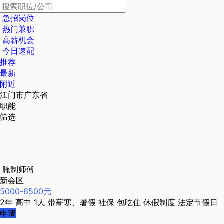
急招岗位
热门兼职
高薪机会
今日速配
推荐
最新
附近
江门市广东省
职能
筛选
腌制师傅
新会区
5000-6500元
2年
高中
1人
带薪寒、暑假
社保
包吃住
休假制度
法定节假日
申请