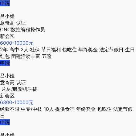
申请
吕小姐
意奇高
认证
CNC数控编程操作员
新会区
6000-10000元
2年
高中
2人
社保
节日福利
包吃住
年终奖金
法定节假日
生日
红包
团建活动丰富
五险
申请
吕小姐
意奇高
认证
片材/吸塑机学徒
新会区
6300-10000元
经验不限
中专/中技
10人
提供食宿
年终奖金
包吃住
法定节假
日
申请
吕小姐