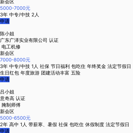
新会区
5000-7000元
3年
中专/中技
2人
申请
陈小姐
广东广泽实业有限公司
认证
电工机修
新会区
7000-8000元
3年
中专/中技
1人
社保
节日福利
包吃住
年终奖金
法定节假日
生日红包
年度旅游
团建活动丰富
五险
申请
吕小姐
意奇高
认证
腌制师傅
新会区
5000-6500元
2年
高中
1人
带薪寒、暑假
社保
包吃住
休假制度
法定节假日
申请