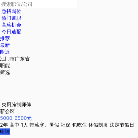
急招岗位
热门兼职
高薪机会
今日速配
推荐
最新
附近
江门市广东省
职能
筛选
央厨腌制师傅
新会区
5000-6500元
2年
高中
1人
带薪寒、暑假
社保
包吃住
休假制度
法定节假日
申请