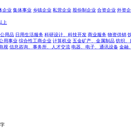
体企业
集体事业
乡镇企业
私营企业
股份制企业
合资企业
外资企
人以上
公用品
日用生活服务
科研设计、科技开发
商业服务
物资供销
公用事业
综合性工商企业
计算机业
五金矿产、金属制品
纺织、
电视
信息咨询、事务所、人才交流
电器、电子、通讯设备
金融
字