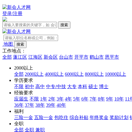
登录/注册
地图
工作地点：
全部
蓬江区
江海区
新会区
台山市
开平市
鹤山市
恩平市
2000以上
全部
2000以上
4000以上
6000以上
8000以上
10000以上
学历要求
不限
初中
高中
中专/中技
大专
本科
硕士
博士
经验要求
应届生
不限
1年
2年
3年
4年
5年
6年
7年
8年
9年
10年
11
36年
37年
38年
39年
40年
福利
三险一金
五险一金
包吃住
综合补贴
年终奖金
奖励计划
全职
全部
全职
兼职