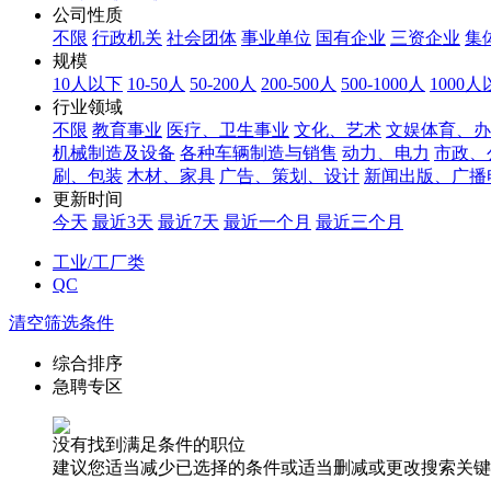
公司性质
不限
行政机关
社会团体
事业单位
国有企业
三资企业
集
规模
10人以下
10-50人
50-200人
200-500人
500-1000人
1000
行业领域
不限
教育事业
医疗、卫生事业
文化、艺术
文娱体育、办
机械制造及设备
各种车辆制造与销售
动力、电力
市政、
刷、包装
木材、家具
广告、策划、设计
新闻出版、广播
更新时间
今天
最近3天
最近7天
最近一个月
最近三个月
工业/工厂类
QC
清空筛选条件
综合排序
急聘专区
没有找到满足条件的职位
建议您适当减少已选择的条件或适当删减或更改搜索关键