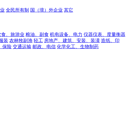
业
全民所有制
国（境）外企业
其它
饮食、旅游业
粮油、副食
机电设备、电力
仪器仪表、度量衡器
服装
农林牧副渔
轻工
房地产、建筑、安装、装潢
造纸、印
、保险
交通运输
邮政、电信
化学化工、生物制药