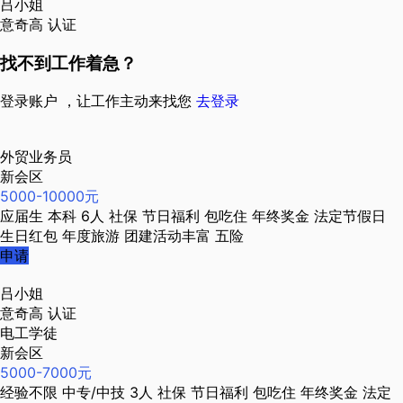
吕小姐
意奇高
认证
找不到工作着急？
登录账户 ，让工作主动来找您
去登录
外贸业务员
新会区
5000-10000元
应届生
本科
6人
社保
节日福利
包吃住
年终奖金
法定节假日
生日红包
年度旅游
团建活动丰富
五险
申请
吕小姐
意奇高
认证
电工学徒
新会区
5000-7000元
经验不限
中专/中技
3人
社保
节日福利
包吃住
年终奖金
法定