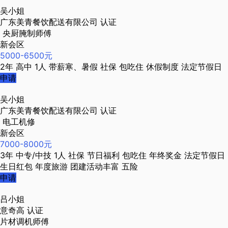
吴小姐
广东美青餐饮配送有限公司
认证
央厨腌制师傅
新会区
5000-6500元
2年
高中
1人
带薪寒、暑假
社保
包吃住
休假制度
法定节假日
申请
吴小姐
广东美青餐饮配送有限公司
认证
电工机修
新会区
7000-8000元
3年
中专/中技
1人
社保
节日福利
包吃住
年终奖金
法定节假日
生日红包
年度旅游
团建活动丰富
五险
申请
吕小姐
意奇高
认证
片材调机师傅