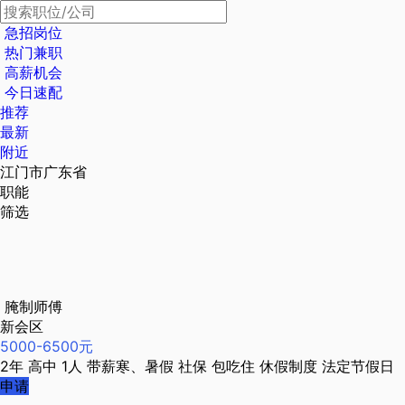
急招岗位
热门兼职
高薪机会
今日速配
推荐
最新
附近
江门市广东省
职能
筛选
腌制师傅
新会区
5000-6500元
2年
高中
1人
带薪寒、暑假
社保
包吃住
休假制度
法定节假日
申请