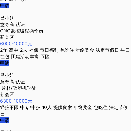
申请
吕小姐
意奇高
认证
CNC数控编程操作员
新会区
6000-10000元
2年
高中
2人
社保
节日福利
包吃住
年终奖金
法定节假日
生日
红包
团建活动丰富
五险
申请
吕小姐
意奇高
认证
片材/吸塑机学徒
新会区
6300-10000元
经验不限
中专/中技
10人
提供食宿
年终奖金
包吃住
法定节假
日
申请