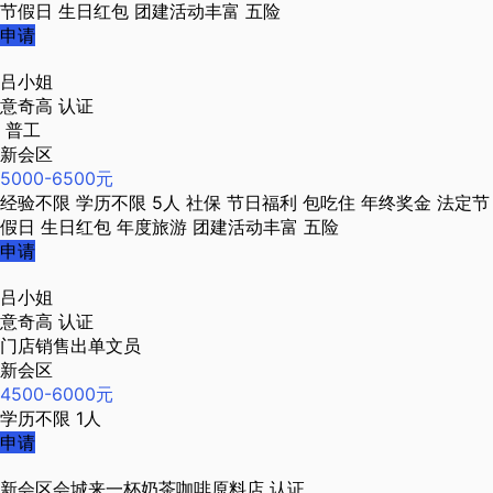
节假日
生日红包
团建活动丰富
五险
申请
吕小姐
意奇高
认证
普工
新会区
5000-6500元
经验不限
学历不限
5人
社保
节日福利
包吃住
年终奖金
法定节
假日
生日红包
年度旅游
团建活动丰富
五险
申请
吕小姐
意奇高
认证
门店销售出单文员
新会区
4500-6000元
学历不限
1人
申请
新会区会城来一杯奶茶咖啡原料店
认证