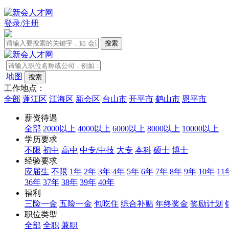
登录/注册
地图
工作地点：
全部
蓬江区
江海区
新会区
台山市
开平市
鹤山市
恩平市
薪资待遇
全部
2000以上
4000以上
6000以上
8000以上
10000以上
学历要求
不限
初中
高中
中专/中技
大专
本科
硕士
博士
经验要求
应届生
不限
1年
2年
3年
4年
5年
6年
7年
8年
9年
10年
11
36年
37年
38年
39年
40年
福利
三险一金
五险一金
包吃住
综合补贴
年终奖金
奖励计划
职位类型
全部
全职
兼职