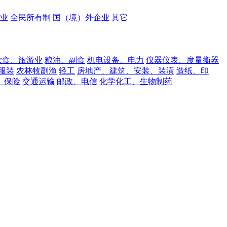
业
全民所有制
国（境）外企业
其它
饮食、旅游业
粮油、副食
机电设备、电力
仪器仪表、度量衡器
服装
农林牧副渔
轻工
房地产、建筑、安装、装潢
造纸、印
、保险
交通运输
邮政、电信
化学化工、生物制药