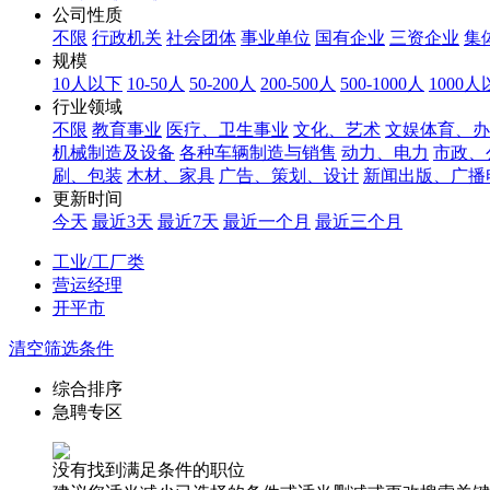
公司性质
不限
行政机关
社会团体
事业单位
国有企业
三资企业
集
规模
10人以下
10-50人
50-200人
200-500人
500-1000人
1000
行业领域
不限
教育事业
医疗、卫生事业
文化、艺术
文娱体育、办
机械制造及设备
各种车辆制造与销售
动力、电力
市政、
刷、包装
木材、家具
广告、策划、设计
新闻出版、广播
更新时间
今天
最近3天
最近7天
最近一个月
最近三个月
工业/工厂类
营运经理
开平市
清空筛选条件
综合排序
急聘专区
没有找到满足条件的职位