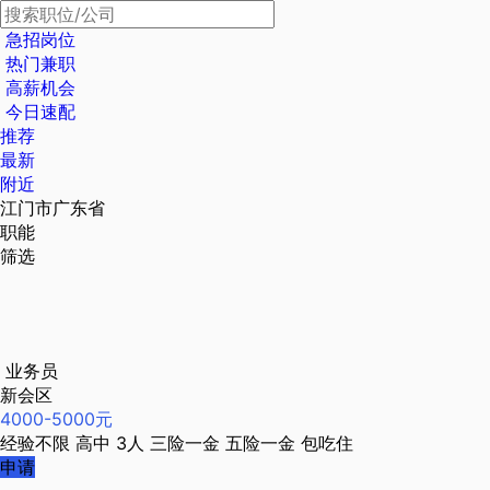
急招岗位
热门兼职
高薪机会
今日速配
推荐
最新
附近
江门市广东省
职能
筛选
业务员
新会区
4000-5000元
经验不限
高中
3人
三险一金
五险一金
包吃住
申请