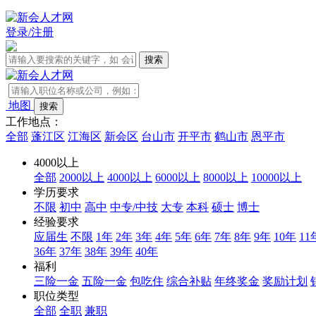
登录/注册
地图
工作地点：
全部
蓬江区
江海区
新会区
台山市
开平市
鹤山市
恩平市
4000以上
全部
2000以上
4000以上
6000以上
8000以上
10000以上
学历要求
不限
初中
高中
中专/中技
大专
本科
硕士
博士
经验要求
应届生
不限
1年
2年
3年
4年
5年
6年
7年
8年
9年
10年
11
36年
37年
38年
39年
40年
福利
三险一金
五险一金
包吃住
综合补贴
年终奖金
奖励计划
职位类型
全部
全职
兼职