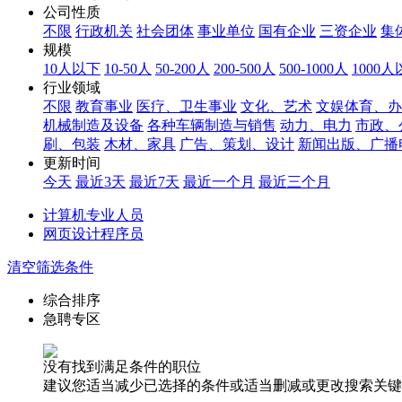
公司性质
不限
行政机关
社会团体
事业单位
国有企业
三资企业
集
规模
10人以下
10-50人
50-200人
200-500人
500-1000人
1000
行业领域
不限
教育事业
医疗、卫生事业
文化、艺术
文娱体育、办
机械制造及设备
各种车辆制造与销售
动力、电力
市政、
刷、包装
木材、家具
广告、策划、设计
新闻出版、广播
更新时间
今天
最近3天
最近7天
最近一个月
最近三个月
计算机专业人员
网页设计程序员
清空筛选条件
综合排序
急聘专区
没有找到满足条件的职位
建议您适当减少已选择的条件或适当删减或更改搜索关键