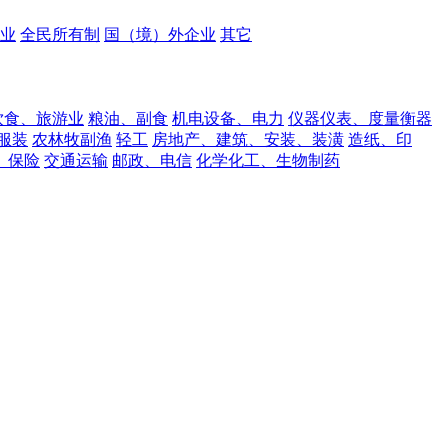
业
全民所有制
国（境）外企业
其它
饮食、旅游业
粮油、副食
机电设备、电力
仪器仪表、度量衡器
服装
农林牧副渔
轻工
房地产、建筑、安装、装潢
造纸、印
、保险
交通运输
邮政、电信
化学化工、生物制药