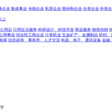
体企业
集体事业
乡镇企业
私营企业
股份制企业
合资企业
外资企
人以上
公用品
日用生活服务
科研设计、科技开发
商业服务
物资供销
公用事业
综合性工商企业
计算机业
五金矿产、金属制品
纺织、
电视
信息咨询、事务所、人才交流
电器、电子、通讯设备
金融
字