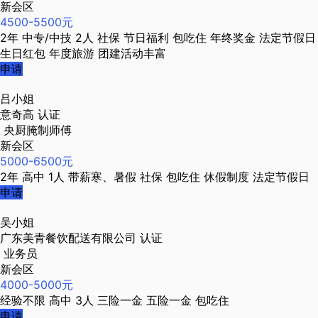
新会区
4500-5500元
2年
中专/中技
2人
社保
节日福利
包吃住
年终奖金
法定节假日
生日红包
年度旅游
团建活动丰富
申请
吕小姐
意奇高
认证
央厨腌制师傅
新会区
5000-6500元
2年
高中
1人
带薪寒、暑假
社保
包吃住
休假制度
法定节假日
申请
吴小姐
广东美青餐饮配送有限公司
认证
业务员
新会区
4000-5000元
经验不限
高中
3人
三险一金
五险一金
包吃住
申请