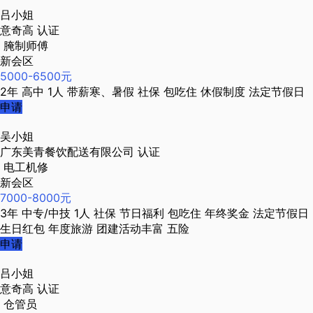
吕小姐
意奇高
认证
腌制师傅
新会区
5000-6500元
2年
高中
1人
带薪寒、暑假
社保
包吃住
休假制度
法定节假日
申请
吴小姐
广东美青餐饮配送有限公司
认证
电工机修
新会区
7000-8000元
3年
中专/中技
1人
社保
节日福利
包吃住
年终奖金
法定节假日
生日红包
年度旅游
团建活动丰富
五险
申请
吕小姐
意奇高
认证
仓管员