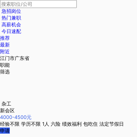
急招岗位
热门兼职
高薪机会
今日速配
推荐
最新
附近
江门市广东省
职能
筛选
杂工
新会区
4000-4500元
经验不限
学历不限
1人
六险
绩效福利
包吃住
法定节假日
申请