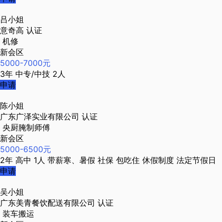
吕小姐
意奇高
认证
机修
新会区
5000-7000元
3年
中专/中技
2人
申请
陈小姐
广东广泽实业有限公司
认证
央厨腌制师傅
新会区
5000-6500元
2年
高中
1人
带薪寒、暑假
社保
包吃住
休假制度
法定节假日
申请
吴小姐
广东美青餐饮配送有限公司
认证
装车搬运