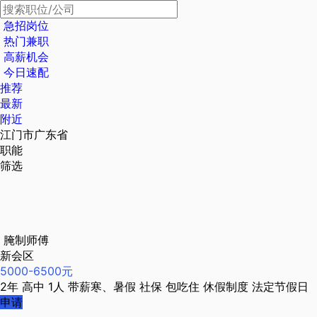
急招岗位
热门兼职
高薪机会
今日速配
推荐
最新
附近
江门市广东省
职能
筛选
腌制师傅
新会区
5000-6500元
2年
高中
1人
带薪寒、暑假
社保
包吃住
休假制度
法定节假日
申请