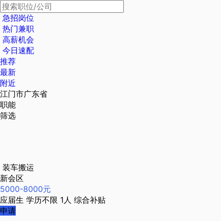
急招岗位
热门兼职
高薪机会
今日速配
推荐
最新
附近
江门市广东省
职能
筛选
装车搬运
新会区
5000-8000元
应届生
学历不限
1人
综合补贴
申请