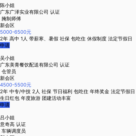
陈小姐
广东广泽实业有限公司
认证
腌制师傅
新会区
5000-6500元
2年
高中
1人
带薪寒、暑假
社保
包吃住
休假制度
法定节假日
申请
吴小姐
广东美青餐饮配送有限公司
认证
仓管员
新会区
4500-5500元
2年
中专/中技
2人
社保
节日福利
包吃住
年终奖金
法定节假日
生日红包
年度旅游
团建活动丰富
申请
吕小姐
意奇高
认证
车辆调度员