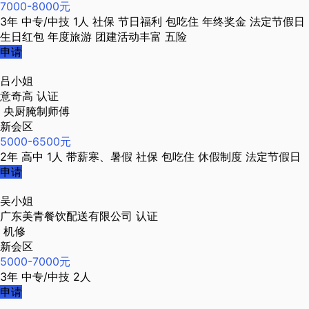
7000-8000元
3年
中专/中技
1人
社保
节日福利
包吃住
年终奖金
法定节假日
生日红包
年度旅游
团建活动丰富
五险
申请
吕小姐
意奇高
认证
央厨腌制师傅
新会区
5000-6500元
2年
高中
1人
带薪寒、暑假
社保
包吃住
休假制度
法定节假日
申请
吴小姐
广东美青餐饮配送有限公司
认证
机修
新会区
5000-7000元
3年
中专/中技
2人
申请