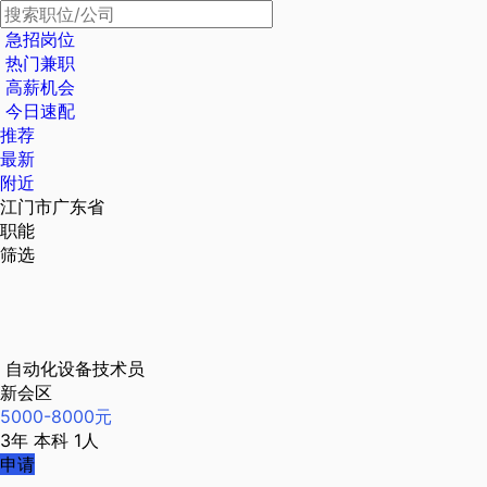
急招岗位
热门兼职
高薪机会
今日速配
推荐
最新
附近
江门市广东省
职能
筛选
自动化设备技术员
新会区
5000-8000元
3年
本科
1人
申请