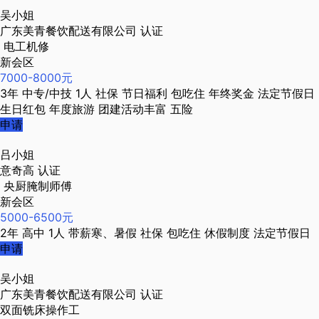
吴小姐
广东美青餐饮配送有限公司
认证
电工机修
新会区
7000-8000元
3年
中专/中技
1人
社保
节日福利
包吃住
年终奖金
法定节假日
生日红包
年度旅游
团建活动丰富
五险
申请
吕小姐
意奇高
认证
央厨腌制师傅
新会区
5000-6500元
2年
高中
1人
带薪寒、暑假
社保
包吃住
休假制度
法定节假日
申请
吴小姐
广东美青餐饮配送有限公司
认证
双面铣床操作工