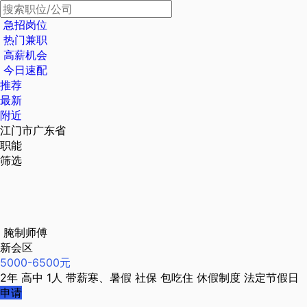
急招岗位
热门兼职
高薪机会
今日速配
推荐
最新
附近
江门市广东省
职能
筛选
腌制师傅
新会区
5000-6500元
2年
高中
1人
带薪寒、暑假
社保
包吃住
休假制度
法定节假日
申请