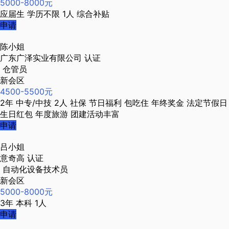
5000-8000元
应届生
学历不限
1人
综合补贴
申请
陈小姐
广东广泽实业有限公司
认证
仓管员
新会区
4500-5500元
2年
中专/中技
2人
社保
节日福利
包吃住
年终奖金
法定节假日
生日红包
年度旅游
团建活动丰富
申请
吕小姐
意奇高
认证
自动化设备技术员
新会区
5000-8000元
3年
本科
1人
申请