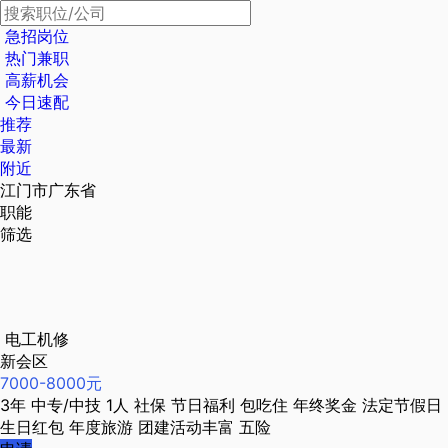
急招岗位
热门兼职
高薪机会
今日速配
推荐
最新
附近
江门市广东省
职能
筛选
电工机修
新会区
7000-8000元
3年
中专/中技
1人
社保
节日福利
包吃住
年终奖金
法定节假日
生日红包
年度旅游
团建活动丰富
五险