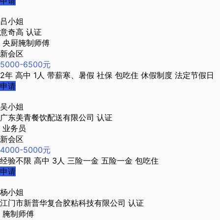
申请
吕小姐
意奇高
认证
央厨腌制师傅
新会区
5000-6500元
2年
高中
1人
带薪寒、暑假
社保
包吃住
休假制度
法定节假日
申请
吴小姐
广东美青餐饮配送有限公司
认证
业务员
新会区
4000-5000元
经验不限
高中
3人
三险一金
五险一金
包吃住
申请
杨小姐
江门市新普华复合胶粘科技有限公司
认证
腌制师傅