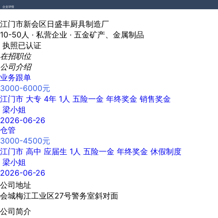
企业详情
江门市新会区日盛丰厨具制造厂
10-50人 ·
私营企业 ·
五金矿产、金属制品
执照已认证
在招职位
公司介绍
业务跟单
3000-6000元
江门市
大专
4年
1人
五险一金
年终奖金
销售奖金
梁小姐
2026-06-26
仓管
3000-4500元
江门市
高中
应届生
1人
五险一金
年终奖金
休假制度
梁小姐
2026-06-26
公司地址
会城梅江工业区27号警务室斜对面
公司简介