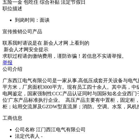
五险一金
包吃住
综合补贴
法定节假日
职位描述
到岗时间：面谈
宣传推销公司产品
联系我时请说是在
新会人才网
上看到的
新会人才网安全提示
求职过程请勿缴纳费用，谨防诈骗！若信息不实请举报。
举报
公司介绍
广东西江电气有限公司是一家从事.高低压成套开关设备与电气
平方米，厂房面积3000平方。现有员工四十余人。其中高，
电网鉴定，国家强制性CCC产品认证同时与国际知名企业西门
位'广东产品标准执行企业。 高压产品主要有中置柜，固定柜，环网
柜；站用交流屏及GZDW型直流屏；消防。空调。水泵，风
工商信息
公司名称
江门西江电气有限公司
法定代表人
-