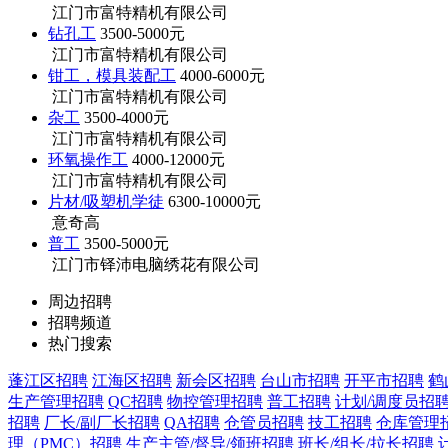
江门市富特精机有限公司
钻孔工
3500-5000元
江门市富特精机有限公司
钳工，模具装配工
4000-6000元
江门市富特精机有限公司
杂工
3500-4000元
江门市富特精机有限公司
环氧操作工
4000-12000元
江门市富特精机有限公司
片材/吸塑机学徒
6300-10000元
意奇高
普工
3500-5000元
江门市铎沛电脑绣花有限公司
周边招聘
招聘频道
热门搜索
蓬江区招聘
江海区招聘
新会区招聘
台山市招聘
开平市招聘
鹤
生产管理招聘
QC招聘
物控管理招聘
普工招聘
计划/调度员招
招聘
厂长/副厂长招聘
QA招聘
仓管员招聘
技工招聘
仓库管理
理（PMC）招聘
生产主管/督导/领班招聘
班长/组长/拉长招聘