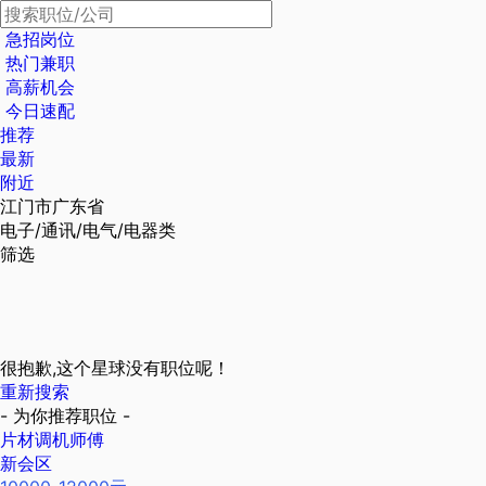
急招岗位
热门兼职
高薪机会
今日速配
推荐
最新
附近
江门市广东省
电子/通讯/电气/电器类
筛选
很抱歉,这个星球没有职位呢！
重新搜索
- 为你推荐职位 -
片材调机师傅
新会区