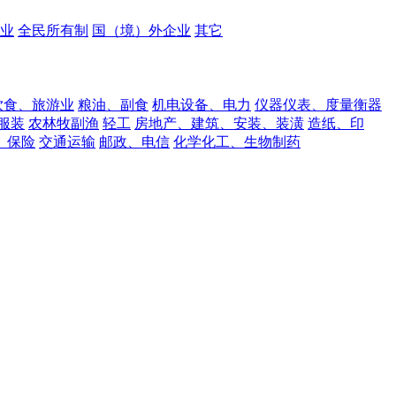
业
全民所有制
国（境）外企业
其它
饮食、旅游业
粮油、副食
机电设备、电力
仪器仪表、度量衡器
服装
农林牧副渔
轻工
房地产、建筑、安装、装潢
造纸、印
、保险
交通运输
邮政、电信
化学化工、生物制药