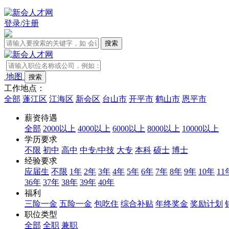
登录/注册
地图
工作地点：
全部
蓬江区
江海区
新会区
台山市
开平市
鹤山市
恩平市
薪资待遇
全部
2000以上
4000以上
6000以上
8000以上
10000以上
学历要求
不限
初中
高中
中专/中技
大专
本科
硕士
博士
经验要求
应届生
不限
1年
2年
3年
4年
5年
6年
7年
8年
9年
10年
11
36年
37年
38年
39年
40年
福利
三险一金
五险一金
包吃住
综合补贴
年终奖金
奖励计划
职位类型
全部
全职
兼职