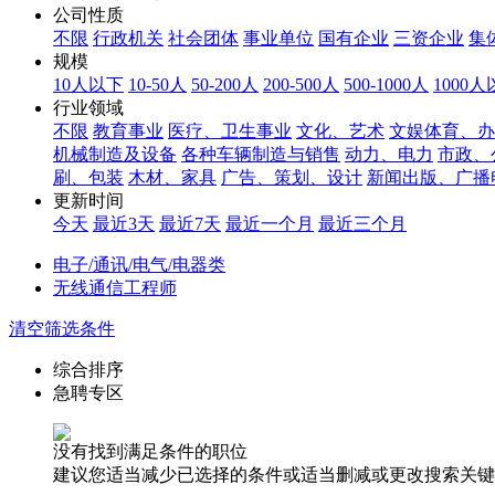
公司性质
不限
行政机关
社会团体
事业单位
国有企业
三资企业
集
规模
10人以下
10-50人
50-200人
200-500人
500-1000人
1000
行业领域
不限
教育事业
医疗、卫生事业
文化、艺术
文娱体育、办
机械制造及设备
各种车辆制造与销售
动力、电力
市政、
刷、包装
木材、家具
广告、策划、设计
新闻出版、广播
更新时间
今天
最近3天
最近7天
最近一个月
最近三个月
电子/通讯/电气/电器类
无线通信工程师
清空筛选条件
综合排序
急聘专区
没有找到满足条件的职位
建议您适当减少已选择的条件或适当删减或更改搜索关键