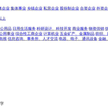
体企业
集体事业
乡镇企业
私营企业
股份制企业
合资企业
外资企
人以上
公用品
日用生活服务
科研设计、科技开发
商业服务
物资供销
公用事业
综合性工商企业
计算机业
五金矿产、金属制品
纺织、
电视
信息咨询、事务所、人才交流
电器、电子、通讯设备
金融
字