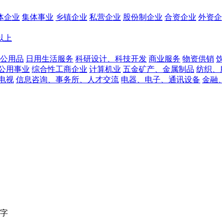
体企业
集体事业
乡镇企业
私营企业
股份制企业
合资企业
外资企
人以上
公用品
日用生活服务
科研设计、科技开发
商业服务
物资供销
公用事业
综合性工商企业
计算机业
五金矿产、金属制品
纺织、
电视
信息咨询、事务所、人才交流
电器、电子、通讯设备
金融
字