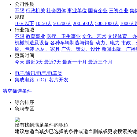
公司性质
不限
行政机关
社会团体
事业单位
国有企业
三资企业
集
规模
10人以下
10-50人
50-200人
200-500人
500-1000人
1000
行业领域
不限
教育事业
医疗、卫生事业
文化、艺术
文娱体育、办
机械制造及设备
各种车辆制造与销售
动力、电力
市政、
刷、包装
木材、家具
广告、策划、设计
新闻出版、广播
更新时间
今天
最近3天
最近7天
最近一个月
最近三个月
电子/通讯/电气/电器类
集成电路（IC）芯片开发
清空筛选条件
综合排序
急聘专区
没有找到满足条件的职位
建议您适当减少已选择的条件或适当删减或更改搜索关键