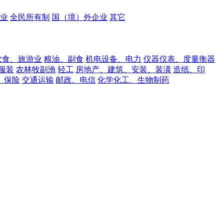
业
全民所有制
国（境）外企业
其它
饮食、旅游业
粮油、副食
机电设备、电力
仪器仪表、度量衡器
服装
农林牧副渔
轻工
房地产、建筑、安装、装潢
造纸、印
、保险
交通运输
邮政、电信
化学化工、生物制药