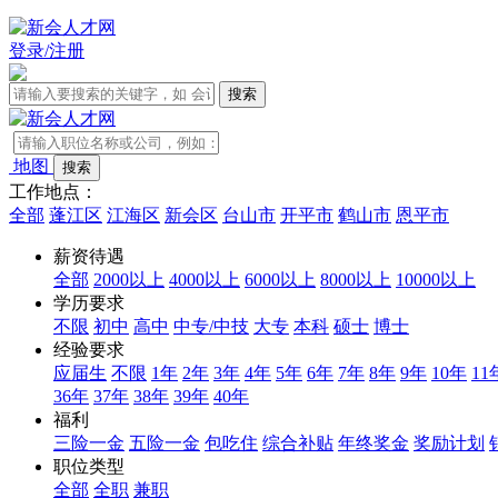
登录/注册
地图
工作地点：
全部
蓬江区
江海区
新会区
台山市
开平市
鹤山市
恩平市
薪资待遇
全部
2000以上
4000以上
6000以上
8000以上
10000以上
学历要求
不限
初中
高中
中专/中技
大专
本科
硕士
博士
经验要求
应届生
不限
1年
2年
3年
4年
5年
6年
7年
8年
9年
10年
11
36年
37年
38年
39年
40年
福利
三险一金
五险一金
包吃住
综合补贴
年终奖金
奖励计划
职位类型
全部
全职
兼职