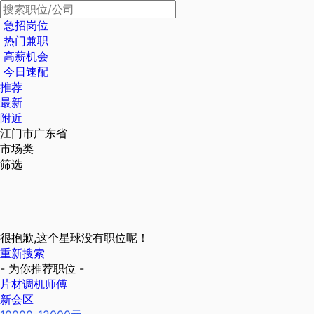
急招岗位
热门兼职
高薪机会
今日速配
推荐
最新
附近
江门市广东省
市场类
筛选
很抱歉,这个星球没有职位呢！
重新搜索
- 为你推荐职位 -
片材调机师傅
新会区