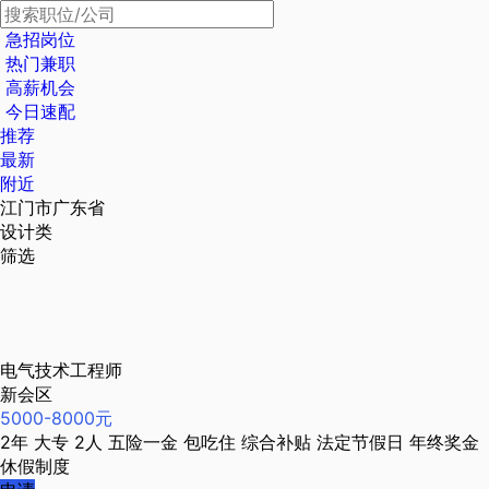
急招岗位
热门兼职
高薪机会
今日速配
推荐
最新
附近
江门市广东省
设计类
筛选
电气技术工程师
新会区
5000-8000元
2年
大专
2人
五险一金
包吃住
综合补贴
法定节假日
年终奖金
休假制度