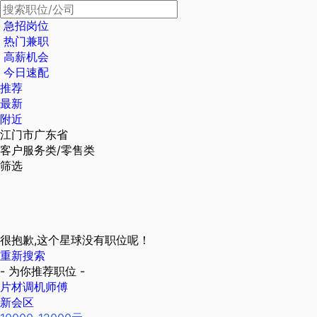
急招岗位
热门兼职
高薪机会
今日速配
推荐
最新
附近
江门市广东省
客户服务类/零售类
筛选
很抱歉,这个星球没有职位呢！
重新搜索
- 为你推荐职位 -
片材调机师傅
新会区