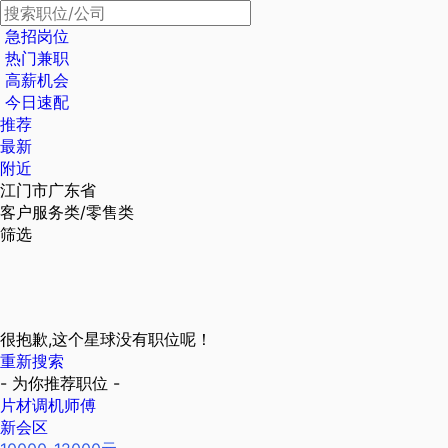
急招岗位
热门兼职
高薪机会
今日速配
推荐
最新
附近
江门市广东省
客户服务类/零售类
筛选
很抱歉,这个星球没有职位呢！
重新搜索
- 为你推荐职位 -
片材调机师傅
新会区