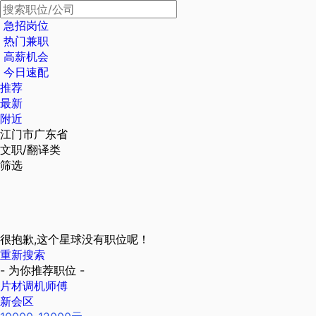
急招岗位
热门兼职
高薪机会
今日速配
推荐
最新
附近
江门市广东省
文职/翻译类
筛选
很抱歉,这个星球没有职位呢！
重新搜索
- 为你推荐职位 -
片材调机师傅
新会区