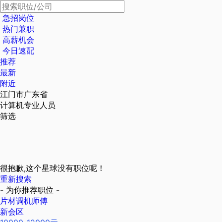
急招岗位
热门兼职
高薪机会
今日速配
推荐
最新
附近
江门市广东省
计算机专业人员
筛选
很抱歉,这个星球没有职位呢！
重新搜索
- 为你推荐职位 -
片材调机师傅
新会区